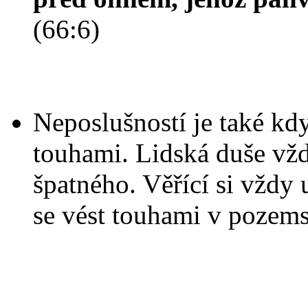
(66:6)
Neposlušností je také kd
touhami. Lidská duše vžd
špatného. Věřící si vždy 
se vést touhami v pozem