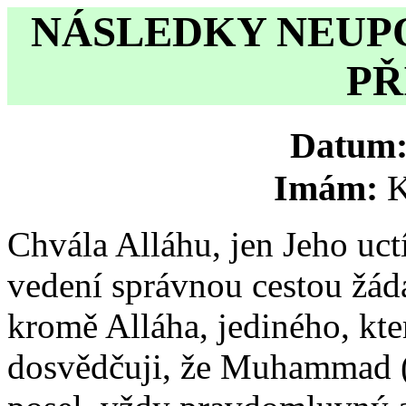
NÁSLEDKY NEUP
PŘ
Datum
Imám:
K
Chvála Alláhu, jen Jeho uc
vedení správnou cestou žád
kromě Alláha, jediného, kte
dosvědčuji, že Muhammad (