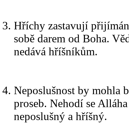
Hříchy zastavují přijímá
sobě darem od Boha. Věda
nedává hříšníkům.
Neposlušnost by mohla bý
proseb. Nehodí se Alláha
neposlušný a hříšný.