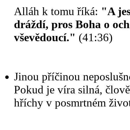
Alláh k tomu říká:
"A je
dráždí, pros Boha o och
vševědoucí."
(41:36)
Jinou příčinou neposlušno
Pokud je víra silná, člov
hříchy v posmrtném život