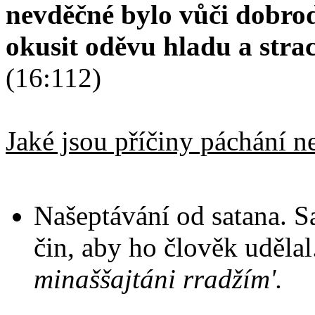
nevděčné bylo vůči dobro
okusit oděvu hladu a strac
(16:112)
Jaké jsou příčiny páchání n
Našeptávání od satana. S
čin, aby ho člověk uděla
minaššajtáni rradžím'.