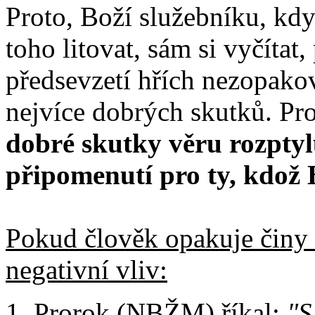
Proto, Boží služebníku, kdy
toho litovat, sám si vyčítat, 
předsevzetí hřích nezopakov
nejvíce dobrých skutků. Pr
dobré skutky věru rozptylu
připomenutí pro ty, kdož
Pokud člověk opakuje činy 
negativní vliv:
Prorok (NBŽM) říkal:
"S