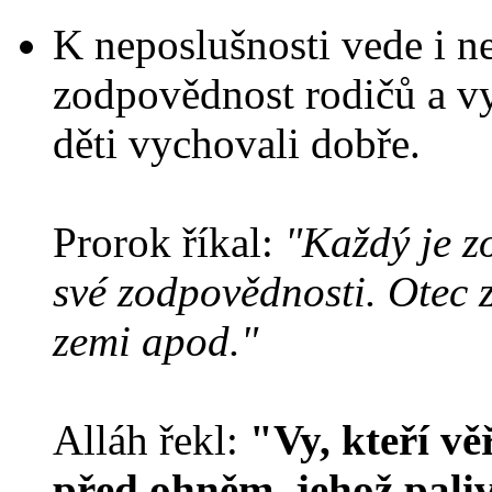
K neposlušnosti vede i n
zodpovědnost rodičů a v
děti vychovali dobře.
Prorok říkal:
"Každý je z
své zodpovědnosti. Otec 
zemi apod."
Alláh řekl:
"Vy, kteří věř
před ohněm, jehož pali