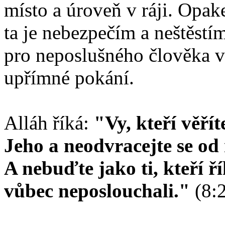
místo a úroveň v ráji. Opak
ta je nebezpečím a neštěstí
pro neposlušného člověka v
upřímné pokání.
Alláh říká:
"Vy, kteří věří
Jeho a neodvracejte se od
A nebuďte jako ti, kteří řík
vůbec neposlouchali."
(8: