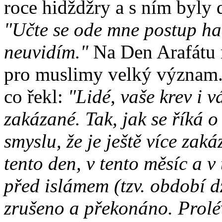
roce hidždžry a s ním byly d
"Učte se ode mne postup ha
neuvidím."
Na Den Arafátu m
pro muslimy velký význam.
co řekl:
"Lidé, vaše krev i 
zakázané. Tak, jak se říká o
smyslu, že je ještě více zak
tento den, v tento měsíc a v
před islámem (tzv. období d
zrušeno a překonáno. Prolé