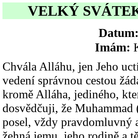
VELKÝ SVÁTEK
Datum
Imám:
Chvála Alláhu, jen Jeho uc
vedení správnou cestou žád
kromě Alláha, jediného, kte
dosvědčuji, že Muhammad (
posel, vždy pravdomluvný 
žehná jemu, jeho rodině a t