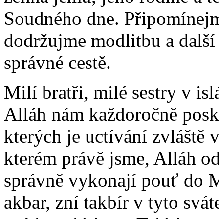
Soudného dne. Připomínejme
dodržujme modlitbu a další 
správné cestě.
Milí bratři, milé sestry v is
Alláh nám každoročně posk
kterých je uctívání zvláště
kterém právě jsme, Alláh od
správně vykonají pouť do M
akbar, zní takbír v tyto sv