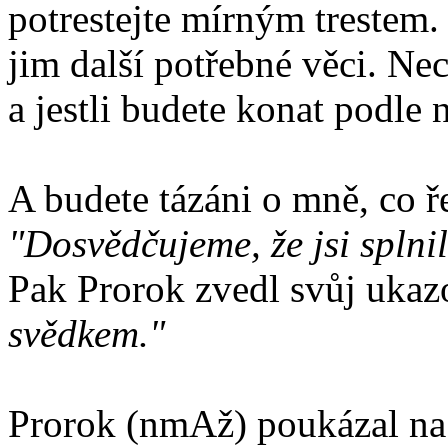
potrestejte mírným trestem.
jim další potřebné věci. Ne
a jestli budete konat podle 
A budete tázáni o mně, co ř
"Dosvědčujeme, že jsi splni
Pak Prorok zvedl svůj ukaz
svědkem."
Prorok (nmAž) poukázal na 