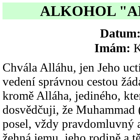
ALKOHOL "AL
Datum
Imám:
K
Chvála Alláhu, jen Jeho uc
vedení správnou cestou žád
kromě Alláha, jediného, kte
dosvědčuji, že Muhammad (
posel, vždy pravdomluvný 
žehná jemu, jeho rodině a t