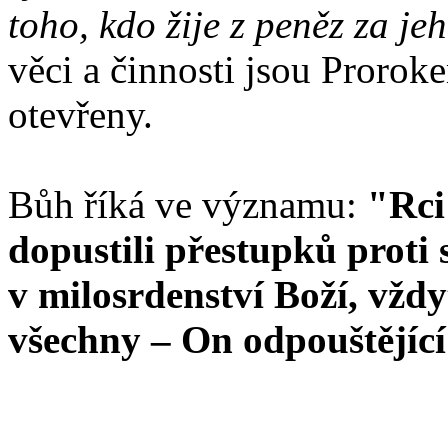
toho, kdo žije z peněz za je
věci a činnosti jsou Prorok
otevřeny.
Bůh říká ve významu:
"Rci:
dopustili přestupků proti
v milosrdenství Boží, vžd
všechny – On odpouštějící 