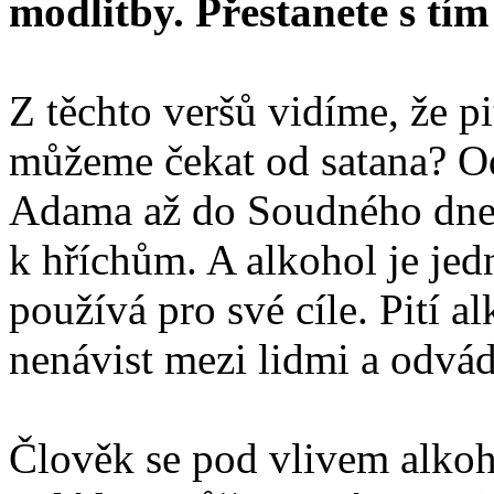
modlitby. Přestanete s tí
Z těchto veršů vidíme, že pi
můžeme čekat od satana? Od 
Adama až do Soudného dne
k hříchům. A alkohol je jed
používá pro své cíle. Pití a
nenávist mezi lidmi a odvád
Člověk se pod vlivem alkoh