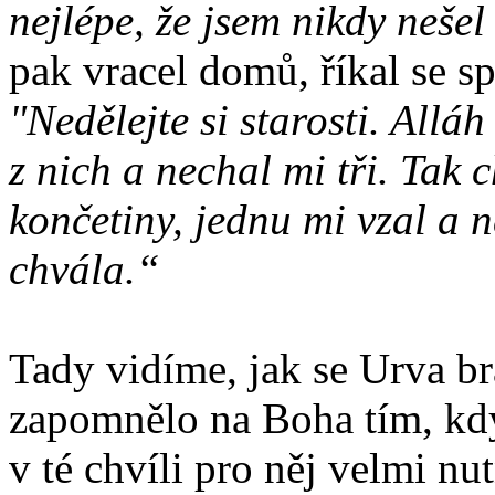
nejlépe, že jsem nikdy neš
pak vracel domů, říkal se s
"Nedělejte si starosti. Allá
z nich a nechal mi tři. Tak 
končetiny, jednu mi vzal a n
chvála.“
Tady vidíme, jak se Urva br
zapomnělo na Boha tím, kdy
v té chvíli pro něj velmi nu