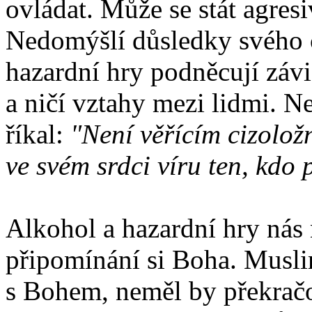
ovládat. Může se stát agres
Nedomýšlí důsledky svého c
hazardní hry podněcují závis
a ničí vztahy mezi lidmi. 
říkal:
"Není věřícím cizoložn
ve svém srdci víru ten, kdo 
Alkohol a hazardní hry nás
připomínání si Boha. Musli
s Bohem, neměl by překrač