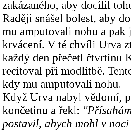
zakázaného, aby docílil toho
Raději snášel bolest, aby d
mu amputovali nohu a pak ji 
krvácení. V té chvíli Urva z
každý den přečetl čtvrtinu 
recitoval při modlitbě. Ten
kdy mu amputovali nohu.
Když Urva nabyl vědomí, po
končetinu a řekl:
"Přísahám 
postavil, abych mohl v noci 