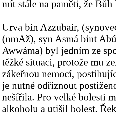
mít stále na paměti, že Bůh 
Urva bin Azzubair, (synove
(nmAž), syn Asmá bint Abú
Awwáma) byl jedním ze spo
těžké situaci, protože mu z
zákeřnou nemocí, postihujíc
je nutné odříznout postižen
nešířila. Pro velké bolesti m
alkoholu a utišil bolest. Ře