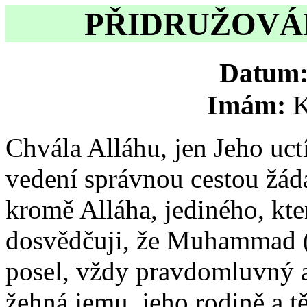
PŘIDRUŽOVÁN
Datum
Imám:
K
Chvála Alláhu, jen Jeho uc
vedení správnou cestou žád
kromě Alláha, jediného, kte
dosvědčuji, že Muhammad (
posel, vždy pravdomluvný 
žehná jemu, jeho rodině a t