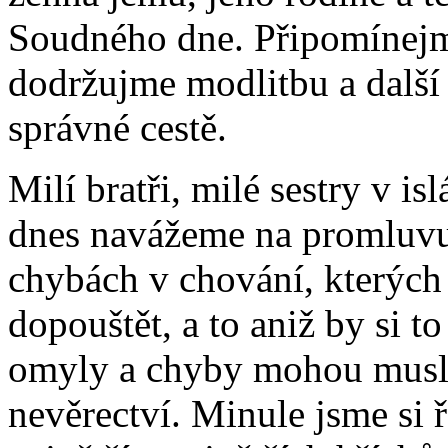
Soudného dne. Připomínejme
dodržujme modlitbu a další 
správné cestě.
Milí bratři, milé sestry v is
dnes navážeme na promluvu 
chybách v chování, kterýc
dopouštět, a to aniž by si 
omyly a chyby mohou musli
nevěrectví. Minule jsme si 