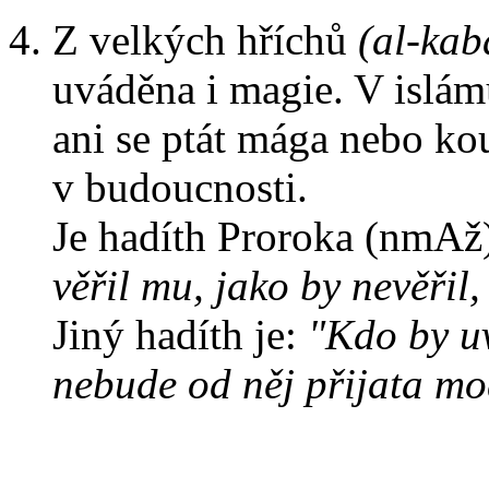
Z velkých hříchů
(al-kab
uváděna i magie. V islámu
ani se ptát mága nebo kou
v budoucnosti.
Je hadíth Proroka (nmAž
věřil mu, jako by nevěři
Jiný hadíth je:
"Kdo by uv
nebude od něj přijata mo