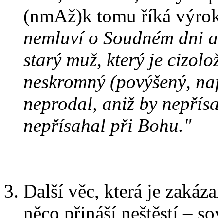
(nmAž)k tomu říká výro
nemluví o Soudném dni a m
starý muž, který je cizolo
neskromný (povýšený, naf
neprodal, aniž by nepřís
nepřísahal při Bohu."
Další věc, která je zakáza
něco přináší neštěstí – s