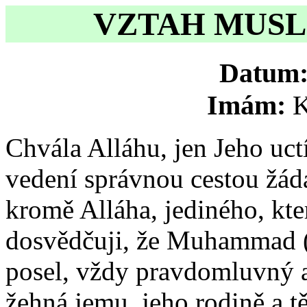
VZTAH MUSL
Datum
Imám:
K
Chvála Alláhu, jen Jeho uc
vedení správnou cestou žád
kromě Alláha, jediného, kte
dosvědčuji, že Muhammad (
posel, vždy pravdomluvný 
žehná jemu, jeho rodině a t