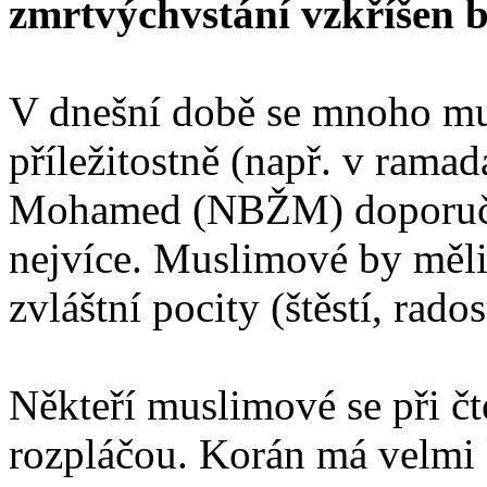
zmrtvýchvstání vzkříšen b
V dnešní době se mnoho m
příležitostně (např. v ramad
Mohamed (NBŽM) doporuči
nejvíce. Muslimové by měli
zvláštní pocity (štěstí, rados
Někteří muslimové se při č
rozpláčou. Korán má velmi 