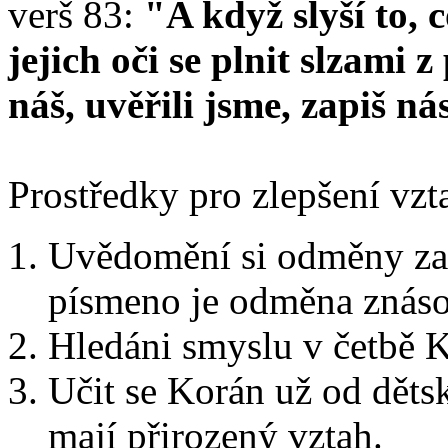
verš 83:
"A když slyší to, c
jejich oči se plnit slzami
náš, uvěřili jsme, zapiš ná
Prostředky pro zlepšení vzt
Uvědomění si odměny za 
písmeno je odměna znásob
Hledáni smyslu v četbě 
Učit se Korán už od děts
mají přirozený vztah.