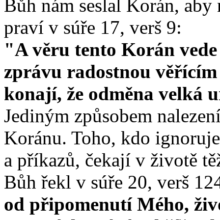
Bůh nám seslal Korán, aby n
praví v súře 17, verš 9:
"A věru tento Korán vede k
zprávu radostnou věřícím 
konají, že odměna velká u
Jediným způsobem nalezení š
Koránu. Toho, kdo ignoruje
a příkazů, čekají v životě t
Bůh řekl v súře 20, verš 12
od připomenutí Mého, živo