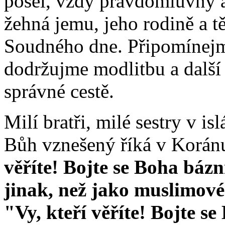
posel, vždy pravdomluvný 
žehná jemu, jeho rodině a t
Soudného dne. Připomínejme
dodržujme modlitbu a další 
správné cestě.
Milí bratři, milé sestry v is
Bůh vznešený říká v Korá
věříte! Bojte se Boha bázn
jinak, než jako muslimov
"Vy, kteří věříte! Bojte s