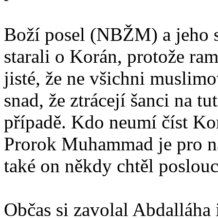
Boží posel (NBŽM) a jeho s
starali o Korán, protože ra
jisté, že ne všichni muslim
snad, že ztrácejí šanci na 
případě. Kdo neumí číst Ko
Prorok Muhammad je pro nás
také on někdy chtěl poslou
Občas si zavolal Abdalláha 