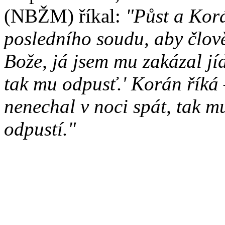
(NBŽM) říkal:
"Půst a Kor
posledního soudu, aby člově
Bože, já jsem mu zakázal jí
tak mu odpusť.' Korán říká 
nenechal v noci spát, tak m
odpustí."