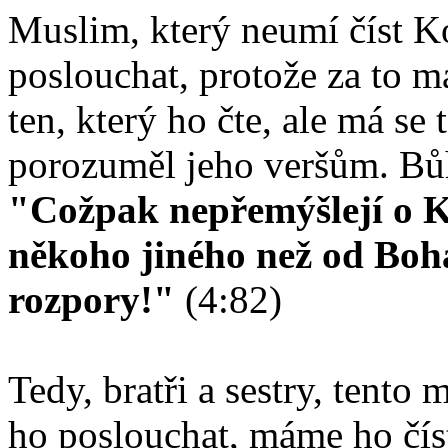
Muslim, který neumí číst Kor
poslouchat, protože za to 
ten, který ho čte, ale má se 
porozuměl jeho veršům. Bů
"Cožpak nepřemýšlejí o 
někoho jiného než od Boha
rozpory!"
(4:82)
Tedy, bratři a sestry, tent
ho poslouchat, máme ho čí