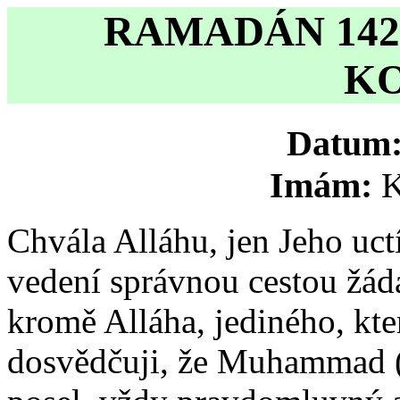
RAMADÁN 1422
K
Datum
Imám:
K
Chvála Alláhu, jen Jeho uc
vedení správnou cestou žád
kromě Alláha, jediného, kte
dosvědčuji, že Muhammad (