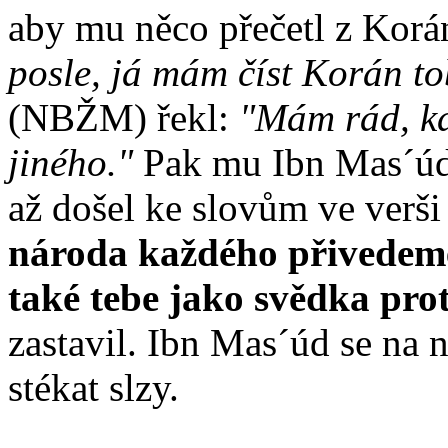
aby mu něco přečetl z Korá
posle, já mám číst Korán to
(NBŽM) řekl:
"Mám rád, kd
jiného."
Pak mu Ibn Mas´úd 
až došel ke slovům ve verši
národa každého přivedem
také tebe jako svědka pro
zastavil. Ibn Mas´úd se na n
stékat slzy.