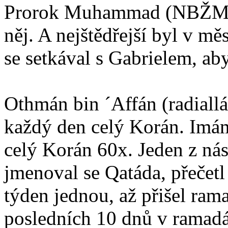
Prorok Muhammad (NBŽM) by
něj. A nejštědřejší byl v mě
se setkával s Gabrielem, a
Othmán bin ´Affán (radiall
každý den celý Korán. Imám
celý Korán 60x. Jeden z ná
jmenoval se Qatáda, přeče
týden jednou, až přišel ram
posledních 10 dnů v ramad