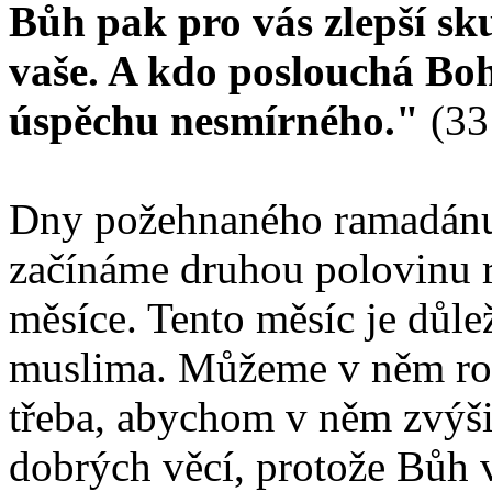
Bůh pak pro vás zlepší sk
vaše. A kdo poslouchá Boha
úspěchu nesmírného."
(33
Dny požehnaného ramadánu r
začínáme druhou polovinu 
měsíce. Tento měsíc je důl
muslima. Můžeme v něm roz
třeba, abychom v něm zvýšil
dobrých věcí, protože Bůh 