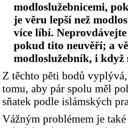
modloslužebnicemi, pok
je věru lepší než modlos
více líbí. Neprovdávejt
pokud tito neuvěří; a vě
modloslužebník, i když s
Z těchto pěti bodů vyplývá, 
tomu, aby pár spolu měl pohl
sňatek podle islámských pra
Vážným problémem je také t