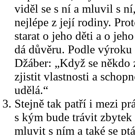
viděl se s ní a mluvil s n
nejlépe z její rodiny. Pr
starat o jeho děti a o je
dá důvěru. Podle výroku 
Džáber: „Když se někdo 
zjistit vlastnosti a scho
udělá.“
Stejně tak patří i mezi p
s kým bude trávit zbytek 
mluvit s ním a také se pt