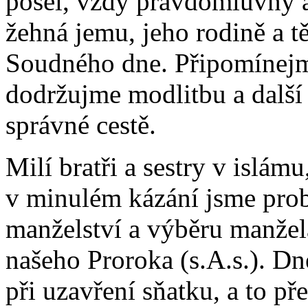
posel, vždy pravdomluvný 
žehná jemu, jeho rodině a t
Soudného dne. Připomínejme
dodržujme modlitbu a další 
správné cestě.
Milí bratři a sestry v islámu
v minulém kázání jsme probr
manželství a výběru manžel
našeho Proroka (s.A.s.). D
při uzavření sňatku, a to p