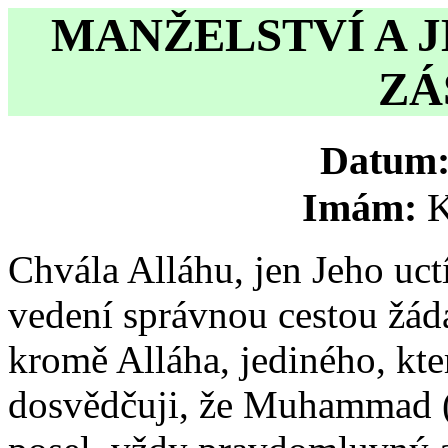
MANŽELSTVÍ A JE
ZÁ
Datum
Imám:
K
Chvála Alláhu, jen Jeho uc
vedení správnou cestou žád
kromě Alláha, jediného, kte
dosvědčuji, že Muhammad (