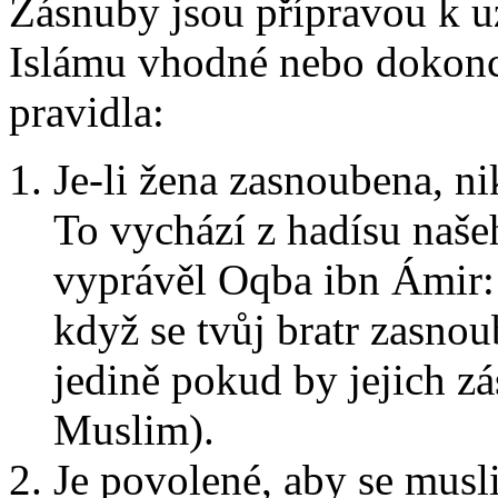
Zásnuby jsou přípravou k u
Islámu vhodné nebo dokonc
pravidla:
Je-li žena zasnoubena, ni
To vychází z hadísu našeh
vyprávěl Oqba ibn Ámir: „
když se tvůj bratr zasnou
jedině pokud by jejich z
Muslim).
Je povolené, aby se musl