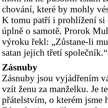
chování, které by mohly vés
K tomu patří i prohlížení si 
úplně o samotě. Prorok Mu
výroku řekl: „Zůstane-li mu
satan jejich třetí společník.“
Zásnuby
Zásnuby jsou vyjádřením vá
vzít ženu za manželku. Je t
přátelstvím, o kterém jsme h