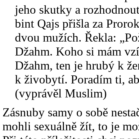
jeho skutky a rozhodnout
bint Qajs přišla za Proro
dvou mužích. Řekla: „Po
Džahm. Koho si mám vzít
Džahm, ten je hrubý k ž
k živobytí. Poradím ti, a
(vyprávěl Muslim)
Zásnuby samy o sobě nestač
mohli sexuálně žít, to je mo