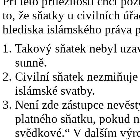
Při této příležitosti chci p
to, že sňatky u civilních úř
hlediska islámského práva p
Takový sňatek nebyl uza
sunně.
Civilní sňatek nezmiňuje 
islámské svatby.
Není zde zástupce nevěsty
platného sňatku, pokud n
svědkové.“ V dalším výro