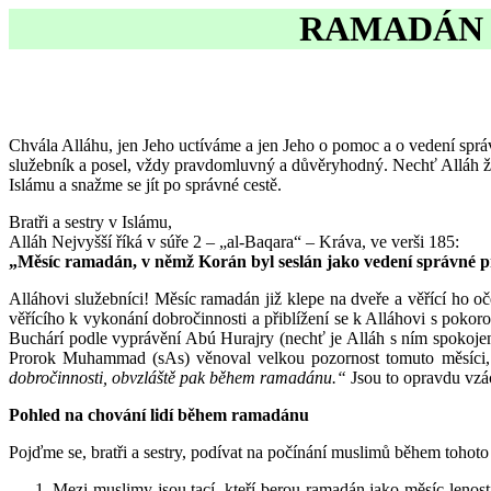
RAMADÁN 1
Chvála Alláhu, jen Jeho uctíváme a jen Jeho o pomoc a o vedení spr
služebník a posel, vždy pravdomluvný a důvěryhodný. Nechť Alláh žeh
Islámu a snažme se jít po správné cestě.
Bratři a sestry v Islámu,
Alláh Nejvyšší říká v súře 2 – „al-Baqara“ – Kráva, ve verši 185:
„Měsíc ramadán, v němž Korán byl seslán jako vedení správné pro l
Alláhovi služebníci! Měsíc ramadán již klepe na dveře a věřící ho oče
věřícího k vykonání dobročinnosti a přiblížení se k Alláhovi s poko
Buchárí podle vyprávění Abú Hurajry (nechť je Alláh s ním spokojen
Prorok Muhammad (sAs) věnoval velkou pozornost tomuto měsíci, 
dobročinnosti, obvzláště pak během ramadánu.“
Jsou to opravdu vzác
Pohled na chování lidí během ramadánu
Pojďme se, bratři a sestry, podívat na počínání muslimů během tohot
Mezi muslimy jsou tací, kteří berou ramadán jako měsíc lenosti