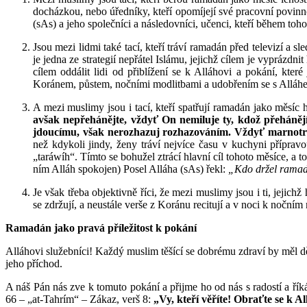
docházkou, nebo úředníky, kteří opomíjejí své pracovní povinn
(sAs) a jeho společníci a následovníci, učenci, kteří během toh
Jsou mezi lidmi také tací, kteří tráví ramadán před televizí a sl
je jedna ze strategií nepřátel Islámu, jejichž cílem je vyprázdn
cílem oddálit lidi od přiblížení se k Alláhovi a pokání, kt
Koránem, půstem, nočními modlitbami a udobřením se s Alláh
A mezi muslimy jsou i tací, kteří spatřují ramadán jako měsíc 
avšak nepřehánějte, vždyť On nemiluje ty, kdož přeháněj
jdoucímu, však nerozhazuj rozhazováním. Vždyť marnotra
než kdykoli jindy, ženy tráví nejvíce času v kuchyni příprav
„taráwíh“. Tímto se bohužel ztrácí hlavní cíl tohoto měsíce, a 
ním Alláh spokojen) Posel Alláha (sAs) řekl:
„Kdo držel ramadá
Je však třeba objektivně říci, že mezi muslimy jsou i ti, jejic
se zdržují, a neustále verše z Koránu recitují a v noci k nočním
Ramadán jako pravá příležitost k pokání
Alláhovi služebníci! Každý muslim těšící se dobrému zdraví by měl d
jeho příchod.
A náš Pán nás zve k tomuto pokání a přijme ho od nás s radostí a řík
66 – „at-Tahrím“ – Zákaz, verš 8:
„Vy, kteří věříte! Obraťte se k