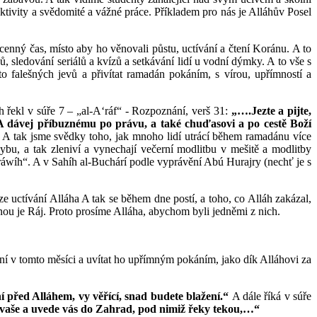
tivity a svědomité a vážné práce. Příkladem pro nás je Alláhův Posel
ahocenný čas, místo aby ho věnovali půstu, uctívání a čtení Koránu. A to
ků, sledování seriálů a kvízů a setkávání lidí u vodní dýmky. A to vše s
o falešných jevů a přivítat ramadán pokáním, s vírou, upřímností a
h řekl v súře 7 – „al-A‘ráf“ - Rozpoznání, verš 31:
„….Jezte a pijte,
A dávej příbuznému po právu, a také chuďasovi a po cestě Boží
“
A tak jsme svědky toho, jak mnoho lidí utrácí během ramadánu více
ybu, a tak zleniví a vynechají večerní modlitbu v mešitě a modlitby
taráwíh“. A v Sahíh al-Buchárí podle vyprávění Abú Hurajry (nechť je s
rze uctívání Alláha A tak se během dne postí, a toho, co Alláh zakázal,
měnou je Ráj. Proto prosíme Alláha, abychom byli jedněmi z nich.
ní v tomto měsíci a uvítat ho upřímným pokáním, jako dík Alláhovi za
 před Alláhem, vy věřící, snad budete blažení.“
A dále říká v súře
 vaše a uvede vás do Zahrad, pod nimiž řeky tekou,…“