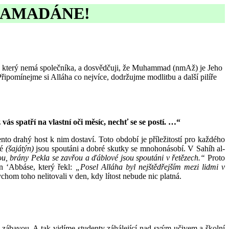
 RAMADÁNE!
o, který nemá společníka, a dosvědčuji, že Muhammad (nmAž) je Jeho
pomínejme si Alláha co nejvíce, dodržujme modlitbu a další pilíře
ás spatří na vlastní oči měsíc, nechť se se postí. …“
ento drahý host k nim dostaví. Toto období je příležitostí pro každého
vé
(šajátýn)
jsou spoutáni a dobré skutky se mnohonásobí. V Sahíh al-
u, brány Pekla se zavřou a ďáblové jsou spoutáni v řetězech.“
Proto
n ‘Abbáse, který řekl:
„Posel Alláha byl nejštědřejším mezi lidmi v
chom toho nelitovali v den, kdy lítost nebude nic platná.
ví zábavou. A tak vidíme studenty záhálející nad svým učivem a školní