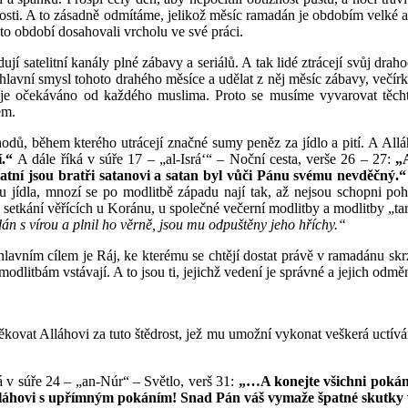
osti. A to zásadně odmítáme, jelikož měsíc ramadán je obdobím velké ak
oto období dosahovali vrcholu ve své práci.
edují satelitní kanály plné zábavy a seriálů. A tak lidé ztrácejí svůj dr
it hlavní smysl tohoto drahého měsíce a udělat z něj měsíc zábavy, večír
eré je očekáváno od každého muslima. Proto se musíme vyvarovat těcht
em.
hodů, během kterého utrácejí značné sumy peněz za jídlo a pití. A Allá
í.“
A dále říká v súře 17 – „al-Isrá‘“ – Noční cesta, verše 26 – 27:
„
tní jsou bratři satanovi a satan byl vůči Pánu svému nevděčný.
ou jídla, mnozí se po modlitbě západu nají tak, až nejsou schopni poh
to setkání věřících u Koránu, u společné večerní modlitby a modlitby „
n s vírou a plnil ho věrně, jsou mu odpuštěny jeho hříchy.“
hž hlavním cílem je Ráj, ke kterému se chtějí dostat právě v ramadánu sk
 modlitbám vstávají. A to jsou ti, jejichž vedení je správné a jejich od
ěkovat Alláhovi za tuto štědrost, jež mu umožní vykonat veškerá uctívá
á v súře 24 – „an-Núr“ – Světlo, verš 31:
„…A konejte všichni pokání
 Alláhovi s upřímným pokáním! Snad Pán váš vymaže špatné skutky