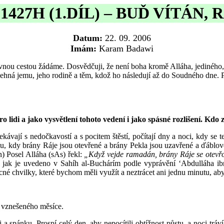
427H (1.DÍL) – BUĎ VÍTÁN,
Datum:
22. 09. 2006
Imám:
Karam Badawi
ávnou cestou žádáme. Dosvědčuji, že není boha kromě Alláha, jedinéh
ná jemu, jeho rodině a těm, kdož ho následují až do Soudného dne. Při
idi a jako vysvětlení tohoto vedení i jako spásné rozlišení. Kdo z v
kávají s nedočkavostí a s pocitem štěstí, počítají dny a noci, kdy se t
rou, kdy brány Ráje jsou otevřené a brány Pekla jsou uzavřené a ďáblo
) Posel Alláha (sAs) řekl:
„Když vejde ramadán, brány Ráje se otevřo
jak je uvedeno v Sahíh al-Buchárím podle vyprávění ‘Abdulláha ib
né chvilky, které bychom měli využít a neztrácet ani jednu minutu, aby
o vznešeného měsíce.
 a spánku. Prospí celý den, aby nepocítili obtížnost půstu, a noci trá