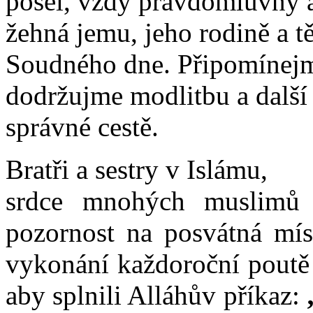
posel, vždy pravdomluvný 
žehná jemu, jeho rodině a t
Soudného dne. Připomínejme
dodržujme modlitbu a další 
správné cestě.
Bratři a sestry v Islámu,
srdce mnohých muslimů 
pozornost na posvátná mís
vykonání každoroční poutě 
aby splnili Alláhův příkaz: