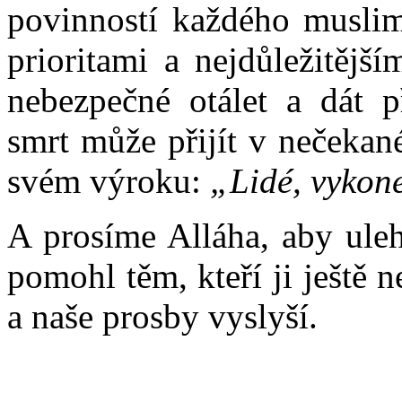
povinností každého muslim
prioritami a nejdůležitějš
nebezpečné otálet a dát p
smrt může přijít v nečekané
svém výroku:
„Lidé, vykone
A prosíme Alláha, aby ule
pomohl těm, kteří ji ještě 
a naše prosby vyslyší.