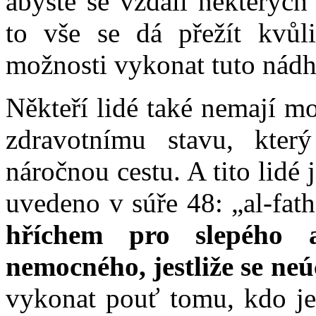
abyste se vzdali některých
to vše se dá přežít kvůl
možnosti vykonat tuto nádh
Někteří lidé také nemají m
zdravotnímu stavu, kter
náročnou cestu. A tito lidé
uvedeno v súře 48: „al-fat
hříchem pro slepého 
nemocného, jestliže se neú
vykonat pouť tomu, kdo je