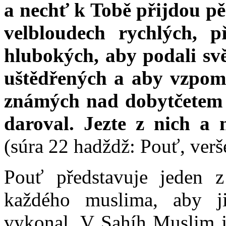
a nechť k Tobě přijdou pě
velbloudech rychlých, př
hlubokých, aby podali svě
uštědřených a aby vzpom
známých nad dobytčetem z
daroval. Jezte z nich a
(súra 22 hadždž: Pouť, verš
Pouť představuje jeden z
každého muslima, aby j
vykonal. V Sahíh Muslim j