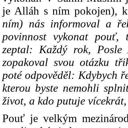
je Alláh s ním pokojen), k
ním) nás informoval a ře
povinnost vykonat pouť, 
zeptal: Každý rok, Posle
zopakoval svou otázku tři
poté odpověděl: Kdybych řek
kterou byste nemohli splni
život, a kdo putuje vícekrát
Pouť je velkým mezinárod