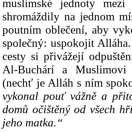
muslimské jednoty mezi 
shromáždily na jednom mís
poutním oblečení, aby vyko
společný: uspokojit Alláha
cesty si přivážejí odpuště
Al-Buchárí a Muslimovi
(nechť je Alláh s ním spoko
vykonal pouť vážně a přito
domů očištěný od všech hří
jeho matka.“