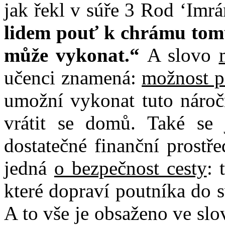
jak řekl v súře 3 Rod ‘Imrá
lidem pouť k chrámu tomu
může vykonat.“
A slovo
učenci znamená:
možnost p
umožní vykonat tuto náročn
vrátit se domů. Také se
dostatečné finanční prostř
jedná
o bezpečnost cesty
: 
které dopraví poutníka do s
A to vše je obsaženo ve sl