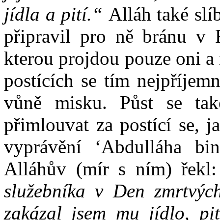
jídla a pití.“
Alláh také slí
připravil pro ně bránu v R
kterou projdou pouze oni a 
postících se tím nejpříjem
vůně misku. Půst se ta
přimlouvat za postící se, 
vyprávění ‘Abdulláha bi
Alláhův (mír s ním) řekl
služebníka v Den zmrtvých
zakázal jsem mu jídlo, pi