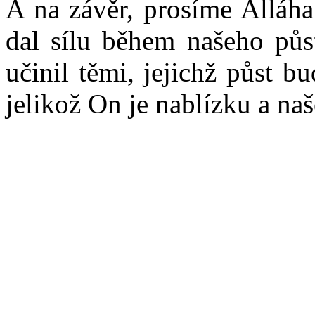
A na závěr, prosíme Alláh
dal sílu během našeho půs
učinil těmi, jejichž půst b
jelikož On je nablízku a naš