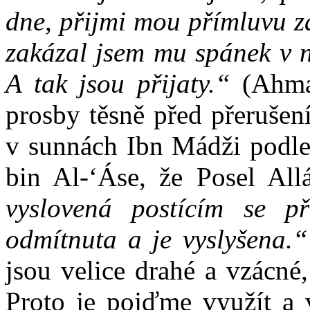
dne, přijmi mou přímluvu z
zakázal jsem mu spánek v n
A tak jsou přijaty.“
(Ahma
prosby těsně před přerušení
v sunnách Ibn Mádži podle
bin Al-‘Áse, že Posel Al
vyslovená postícím se p
odmítnuta a je vyslyšena.
jsou velice drahé a vzácné
Proto je pojďme využít a 