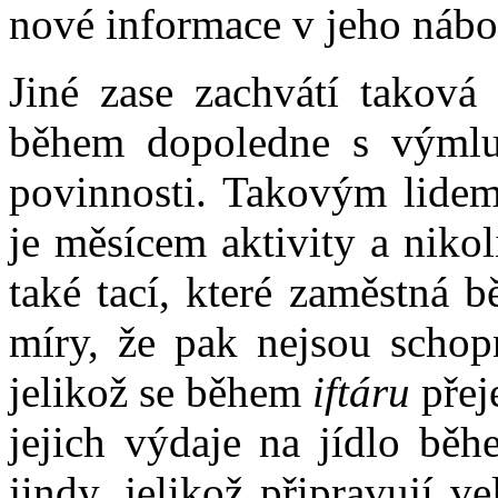
nové informace v jeho nábo
Jiné zase zachvátí taková 
během dopoledne s výmluv
povinnosti. Takovým lidem
je měsícem aktivity a niko
také tací, které zaměstná 
míry, že pak nejsou schop
jelikož se během
iftáru
přej
jejich výdaje na jídlo bě
jindy, jelikož připravují 