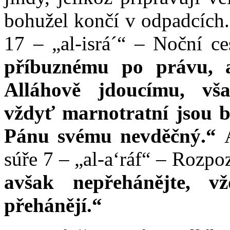
bohužel končí v odpadcích.
17 – „al-isrá´“ – Noční ce
příbuznému po právu, 
Alláhově jdoucímu, vš
vždyť marnotratní jsou br
Pánu svému nevděčný.“
súře 7 – „al-a‘ráf“ – Rozpo
avšak nepřehánějte, 
přehánějí.“