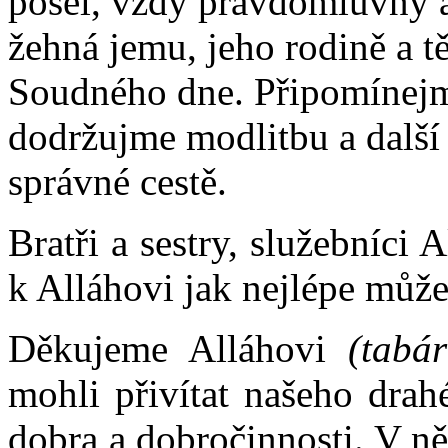
posel, vždy pravdomluvný 
žehná jemu, jeho rodině a t
Soudného dne. Připomínejme
dodržujme modlitbu a další 
správné cestě.
Bratři a sestry, služebníci
k Alláhovi jak nejlépe můž
Děkujeme Alláhovi
(tabá
mohli přivítat našeho drah
dobra a dobročinnosti. V ně