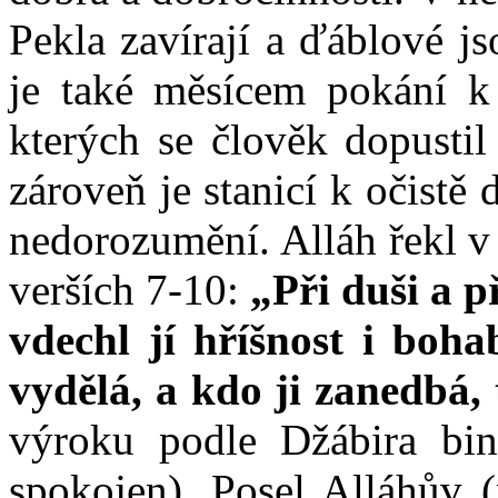
Pekla zavírají a ďáblové j
je také měsícem pokání k 
kterých se člověk dopusti
zároveň je stanicí k očistě d
nedorozumění. Alláh řekl v
verších 7-10:
„Při duši a p
vdechl jí hříšnost i bohab
vydělá, a kdo ji zanedbá, 
výroku podle Džábira bi
spokojen), Posel Alláhův 