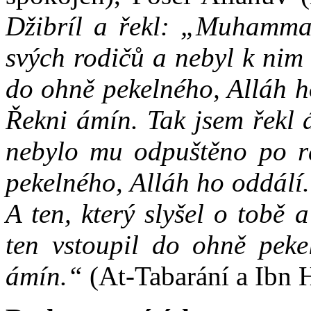
Džibríl a řekl: „Muhamma
svých rodičů a nebyl k nim 
do ohně pekelného, Alláh h
Řekni ámín. Tak jsem řekl
nebylo mu odpuštěno po r
pekelného, Alláh ho oddálí.
A ten, který slyšel o tobě 
ten vstoupil do ohně peke
ámín.“
(At-Tabarání a Ibn 