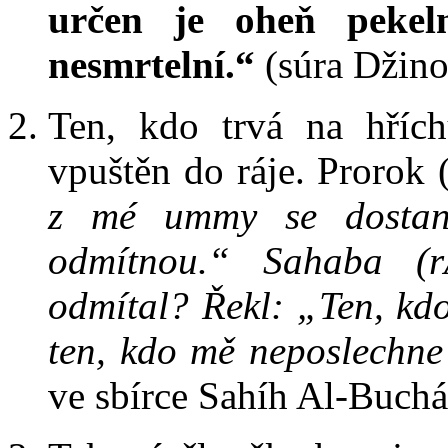
určen je oheň peke
nesmrtelní.“
(súra Džino
Ten, kdo trvá na hříc
vpuštěn do ráje. Prorok
z mé ummy se dostane
odmítnou.“ Sahaba (r
odmítal? Řekl: „Ten, kd
ten, kdo mě neposlechne
ve sbírce Sahíh Al-Buchá