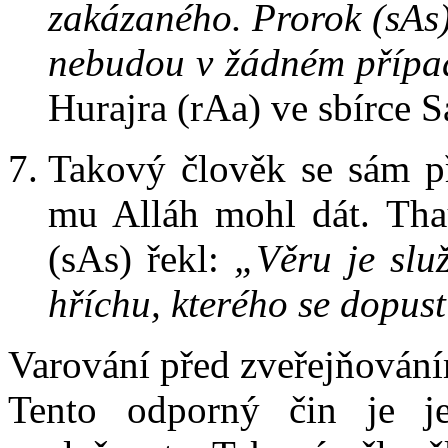
zakázaného. Prorok (sAs)
nebudou v žádném případ
Hurajra (rAa) ve sbírce 
Takový člověk se sám př
mu Alláh mohl dát. Tha
(sAs) řekl:
„Věru je slu
hříchu, kterého se dopust
Varování před zveřejňování
Tento odporný čin je j