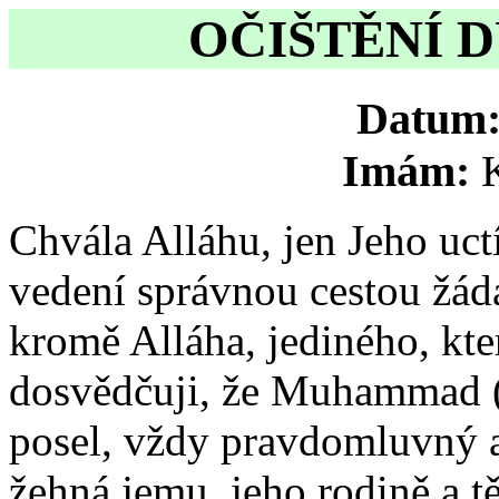
OČIŠTĚNÍ 
Datum
Imám:
Chvála Alláhu, jen Jeho uc
vedení správnou cestou žád
kromě Alláha, jediného, kte
dosvědčuji, že Muhammad (
posel, vždy pravdomluvný 
žehná jemu, jeho rodině a t