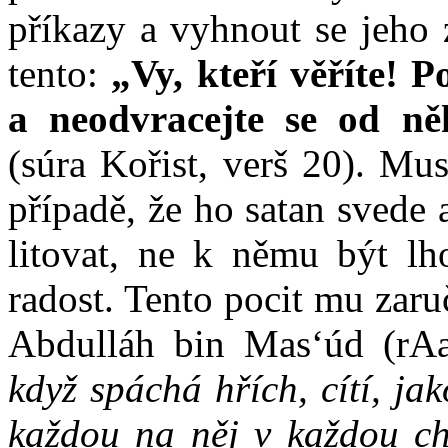
příkazy a vyhnout se jeho 
tento:
„Vy, kteří věříte! 
a neodvracejte se od ně
(súra Kořist, verš 20). Mu
případě, že ho satan svede 
litovat, ne k němu být lh
radost. Tento pocit mu zaruč
Abdulláh bin Mas‘úd (rA
když spáchá hřích, cítí, j
každou na něj v každou chv