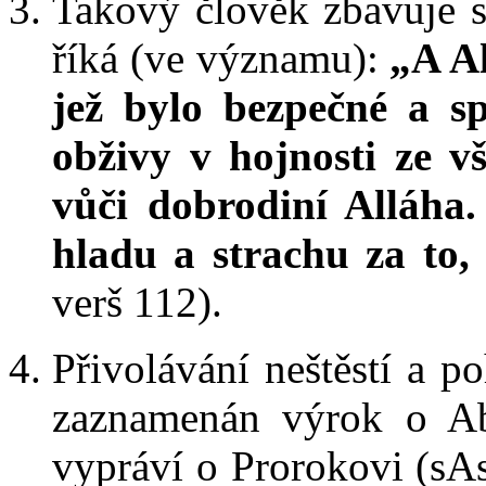
Takový člověk zbavuje s
říká (ve významu):
„A Al
jež bylo bezpečné a s
obživy v hojnosti ze v
vůči dobrodiní Alláha.
hladu a strachu za to,
verš 112).
Přivolávání neštěstí a 
zaznamenán výrok o Ab
vypráví o Prorokovi (sAs