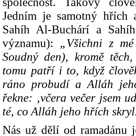
společnost. Takový člově
Jedním je samotný hřích 
Sahíh Al-Buchárí a Sahí
významu):
„Všichni z mé
Soudný den), kromě těch, k
tomu patří i to, když člov
ráno probudí a Alláh jeho
řekne: ‚včera večer jsem ud
té, co Alláh jeho hřích skryl
Nás už dělí od ramadánu j