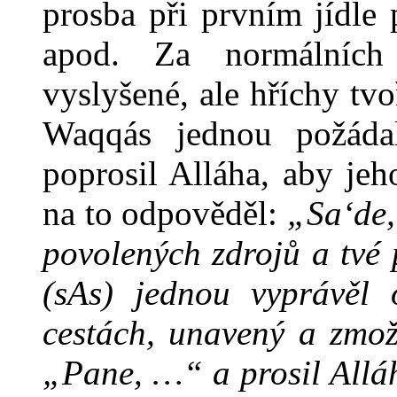
prosba při prvním jídle 
apod. Za normálních
vyslyšené, ale hříchy tv
Waqqás jednou požáda
poprosil Alláha, aby je
na to odpověděl:
„Sa‘de,
povolených zdrojů a tvé
(sAs) jednou vyprávěl 
cestách, unavený a zmož
„Pane, …“ a prosil Alláh