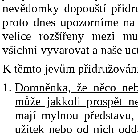
nevědomky dopouští přidruž
proto dnes upozorníme na 
velice rozšířeny mezi m
všichni vyvarovat a naše uc
K těmto jevům přidružování 
Domněnka, že něco neb
může jakkoli prospět n
mají mylnou představu, 
užitek nebo od nich oddá