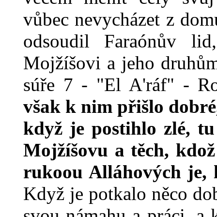
vůbec nevycházet z domu.
odsoudil Faraónův lid,
Mojžíšovi a jeho druhům
súře 7 - "El A'ráf" - R
však k nim přišlo dobré
když je postihlo zlé, t
Mojžíšovu a těch, kdož
rukoou Alláhových je, l
Když je potkalo něco dobr
svou námahu a práci, a k