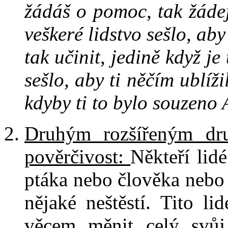
žádáš o pomoc, tak žádej
veškeré lidstvo sešlo, ab
tak učinit, jedině když j
sešlo, aby ti něčím ublíž
kdyby ti to bylo souzeno
Druhým rozšířeným dr
pověrčivost:
Někteří lidé
ptáka nebo člověka nebo j
nějaké neštěstí. Tito l
věcem měnit celý svů