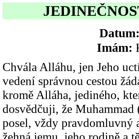
JEDINEČNOST
Datum
Imám:
Chvála Alláhu, jen Jeho uc
vedení správnou cestou žád
kromě Alláha, jediného, kte
dosvědčuji, že Muhammad (
posel, vždy pravdomluvný 
žehná jemu, jeho rodině a t