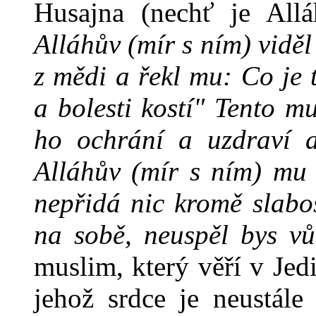
Husajna (nechť je All
Alláhův (mír s ním) vidě
z mědi a řekl mu: Co je 
a bolesti kostí" Tento m
ho ochrání a uzdraví a
Alláhův (mír s ním) mu n
nepřidá nic kromě slabos
na sobě, neuspěl bys v
muslim, který věří v Jed
jehož srdce je neustál