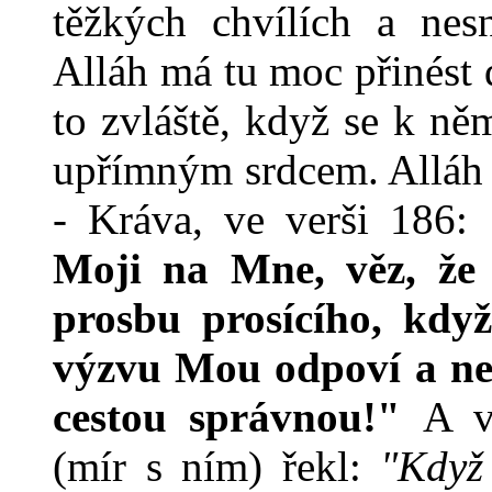
těžkých chvílích a nes
Alláh má tu moc přinést d
to zvláště, když se k ně
upřímným srdcem. Alláh o
- Kráva, ve verši 186:
Moji na Mne, věz, že
prosbu prosícího, kdy
výzvu Mou odpoví a ne
cestou správnou!"
A v
(mír s ním) řekl:
"Když 