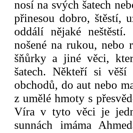
nosí na svých šatech nebo
přinesou dobro, štěstí, u
oddálí nějaké neštěstí
nošené na rukou, nebo 
šňůrky a jiné věci, kt
šatech. Někteří si věš
obchodů, do aut nebo ma
z umělé hmoty s přesvědč
Víra v tyto věci je je
sunnách imáma Ahmeda