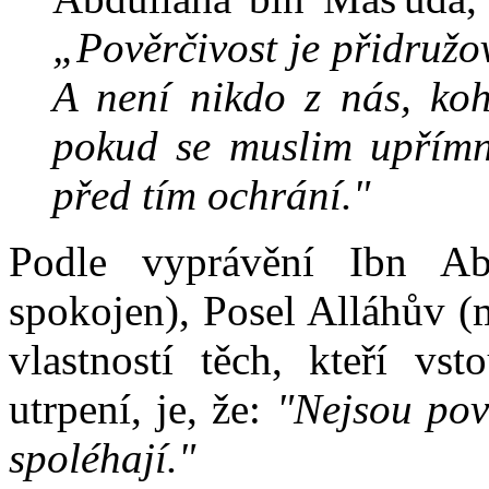
„Pověrčivost je přidružov
A není nikdo z nás, koh
pokud se muslim upřímn
před tím ochrání."
Podle vyprávění Ibn A
spokojen), Posel Alláhův (
vlastností těch, kteří vs
utrpení, je, že:
"Nejsou pov
spoléhají."