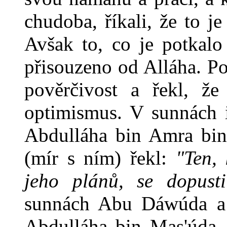
chudoba, říkali, že to j
Avšak to, co je potkalo 
přisouzeno od Alláha. Po
pověrčivost a řekl, ž
optimismus. V sunnách
Abdulláha bin Amra bin 
(mír s ním) řekl:
"Ten, 
jeho plánů, se dopusti
sunnách Abu Dáwúda a 
Abdulláha bin Mas'úda, 