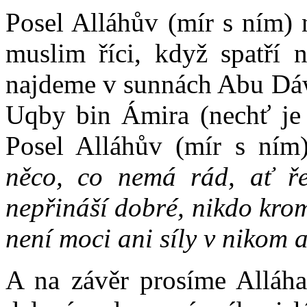
Posel Alláhův (mír s ním) 
muslim říci, když spatří 
najdeme v sunnách Abu Dáw
Uqby bin Ámira (nechť je 
Posel Alláhův (mír s ním
něco, co nemá rád, ať ře
nepřináší dobré, nikdo kro
není moci ani síly v nikom a
A na závěr prosíme Alláha