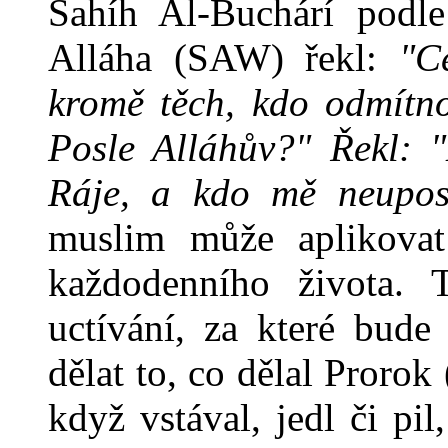
Sahíh Al-Buchárí podle
Alláha (SAW) řekl:
"C
kromě těch, kdo odmítno
Posle Alláhův?" Řekl: 
Ráje, a kdo mě neupos
muslim může aplikovat
každodenního života.
uctívání, za které bud
dělat to, co dělal Proro
když vstával, jedl či pi