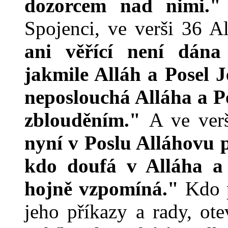
dozorcem nad nimi.
Spojenci, ve verši 36 A
ani věřící není dána 
jakmile Alláh a Posel 
neposlouchá Alláha a P
zblouděním."
A ve ver
nyní v Poslu Alláhovu 
kdo doufá v Alláha a
hojně vzpomíná."
Kdo 
jeho příkazy a rady, ot