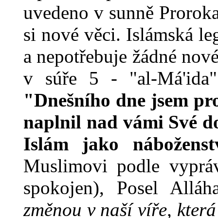
uvedeno v sunně Proroka
si nové věci. Islámská leg
a nepotřebuje žádné nové
v súře 5 - "al-Má'ida"
"Dnešního dne jsem pro
naplnil nad vámi Své do
Islám jako nábožens
Muslimovi podle vypráv
spokojen), Posel Allá
změnou v naší víře, která