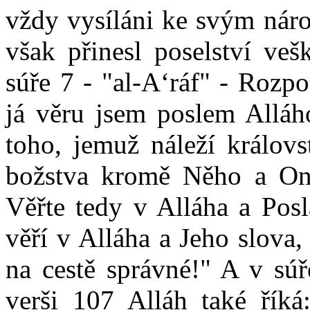
vždy vysíláni ke svým n
však přinesl poselství veš
súře 7 - "al-A‘ráf" - Rozpo
já věru jsem poslem All
toho, jemuž náleží královs
božstva kromě Něho a On j
Věřte tedy v Alláha a Posl
věří v Alláha a Jeho slova, 
na cestě správné!" A v súř
verši 107 Alláh také říká