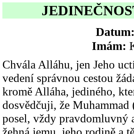
JEDINEČNOST
Datum
Imám:
Chvála Alláhu, jen Jeho uc
vedení správnou cestou žád
kromě Alláha, jediného, kte
dosvědčuji, že Muhammad (
posel, vždy pravdomluvný 
žehná jemu, jeho rodině a t