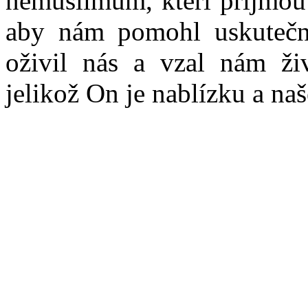
nemuslimům, kteří přijmou 
aby nám pomohl uskutečni
oživil nás a vzal nám živ
jelikož On je nablízku a naš