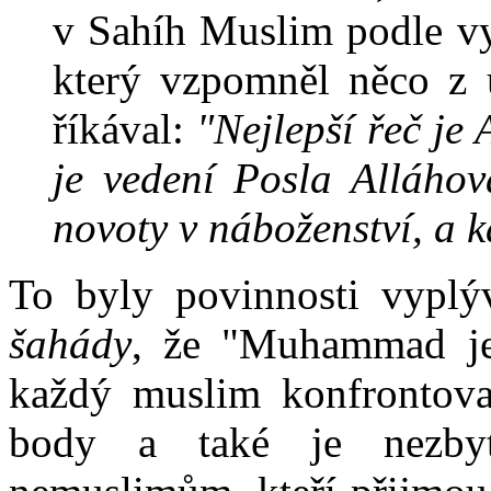
v Sahíh Muslim podle vy
který vzpomněl něco z 
říkával:
"Nejlepší řeč je
je vedení Posla Alláhov
novoty v náboženství, a k
To byly povinnosti vyplýv
šahády
, že "Muhammad je 
každý muslim konfrontova
body a také je nezbytn