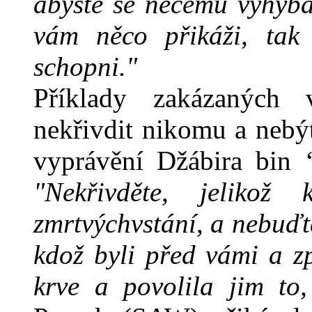
abyste se něčemu vyhýbal
vám něco přikáži, tak 
schopni."
Příklady zakázaných 
nekřivdit nikomu a neb
vyprávění Džábira bin 
"Nekřivděte, jeliko
zmrtvýchvstání, a nebuďte
kdož byli před vámi a způ
krve a povolila jim to