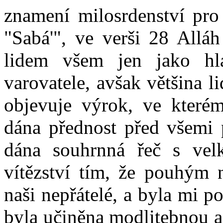
znamení milosrdenství pro 
"Sabá'", ve verši 28 Alláh
lidem všem jen jako hla
varovatele, avšak většina l
objevuje výrok, ve které
dána přednost před všemi 
dána souhrnná řeč s ve
vítězství tím, že pouhým 
naši nepřátelé, a byla mi p
byla učiněna modlitebnou a 