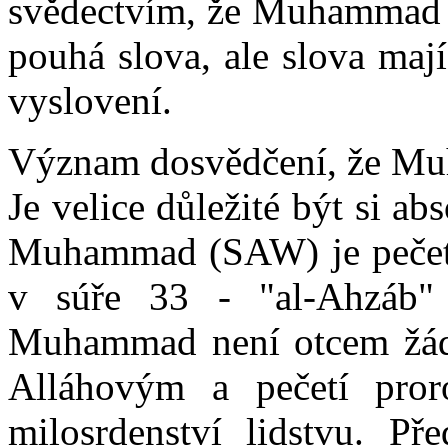
svědectvím, že Muhammad je
pouhá slova, ale slova maj
vyslovení.
Význam dosvědčení, že Mu
Je velice důležité být si abs
Muhammad (SAW) je pečetí 
v súře 33 - "al-Ahzáb"
Muhammad není otcem žádn
Alláhovým a pečetí pror
milosrdenství lidstvu. Př