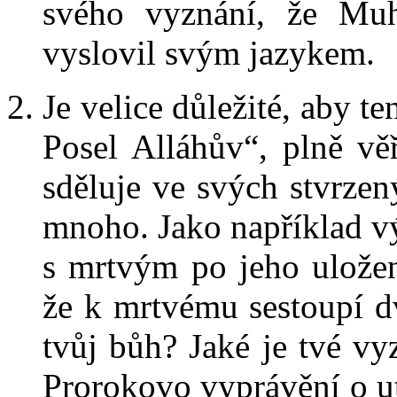
svého vyznání, že Muh
vyslovil svým jazykem.
Je velice důležité, aby 
Posel Alláhův“, plně v
sděluje ve svých stvrzen
mnoho. Jako například výr
s mrtvým po jeho ulože
že k mrtvému sestoupí dv
tvůj bůh? Jaké je tvé v
Prorokovo vyprávění o ut