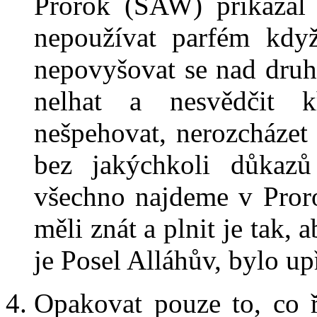
Prorok (SAW) přikázal 
nepoužívat parfém když
nepovyšovat se nad dru
nelhat a nesvědčit k
nešpehovat, nerozcházet
bez jakýchkoli důkaz
všechno najdeme v Pror
měli znát a plnit je tak
je Posel Alláhův, bylo up
Opakovat pouze to, co 