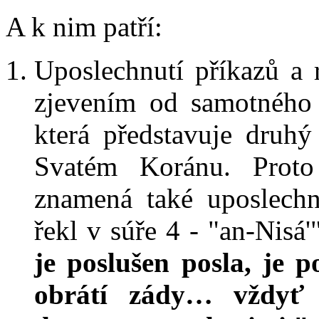
A k nim patří:
Uposlechnutí příkazů a 
zjevením od samotného 
která představuje druhý
Svatém Koránu. Proto
znamená také uposlechn
řekl v súře 4 - "an-Nisá'
je poslušen posla, je p
obrátí zády… vždyť 