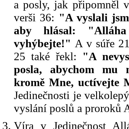
a posly, jak připomněl v
verši 36:
"A vyslali js
aby hlásal: "Alláha
vyhýbejte!"
A v súře 21 
25 také řekl:
"A nevys
posla, abychom mu n
kromě Mne, uctívejte
Jedinečnosti je velkolepý
vyslání poslů a proroků 
Víra v Jedinečnost All