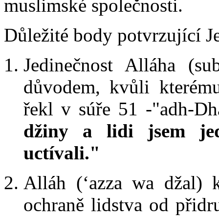
muslimské společnosti.
Důležité body potvrzující J
Jedinečnost Alláha (su
důvodem, kvůli kterému
řekl v súře 51 -"adh-Dhá
džiny a lidi jsem je
uctívali."
Alláh (‘azza wa džal) 
ochraně lidstva od přid