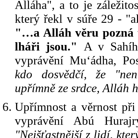
Alláha", a to je záležito
který řekl v súře 29 - "a
"…a Alláh věru pozná t
lháři jsou."
A v Sahíh
vyprávění Mu‘ádha, Po
kdo dosvědčí, že "ne
upřímně ze srdce, Alláh 
Upřímnost a věrnost při 
vyprávění Abú Hurajr
"Nejšťastnější z lidí, kt