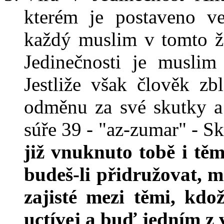
kterém je postaveno ve
každý muslim v tomto ži
Jedinečnosti je muslim
Jestliže však člověk zb
odměnu za své skutky a
súře 39 - "az-zumar" - S
již vnuknuto tobě i tě
budeš-li přidružovat, 
zajisté mezi těmi, kdo
uctívej a buď jedním z