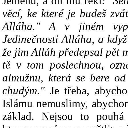
Jemenu, a on mu řekl:
"Set
věcí, ke které je budeš zv
Alláha." A v jiném vyp
Jedinečnosti Alláha, a kdy
že jim Alláh předepsal pět 
tě v tom poslechnou, ozn
almužnu, která se bere od
chudým."
Je třeba, abych
Islámu nemuslimy, abychom 
základ. Nejsou to pouhá s