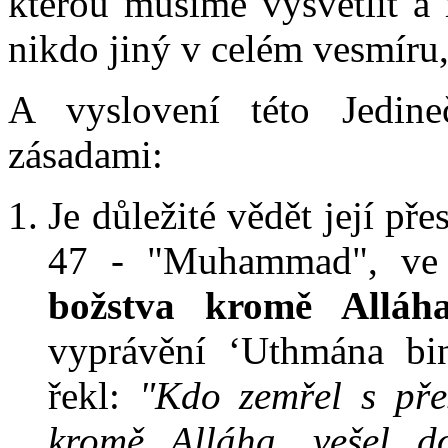
kterou musíme vysvětlit a 
nikdo jiný v celém vesmíru
A vyslovení této Jedine
zásadami:
Je důležité vědět její př
47 - "Muhammad", ve
božstva kromě Allá
vyprávění ‘Uthmána bi
řekl:
"Kdo zemřel s pře
kromě Alláha, vešel 