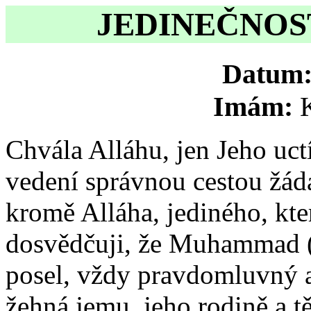
JEDINEČNOST
Datum
Imám:
Chvála Alláhu, jen Jeho uc
vedení správnou cestou žád
kromě Alláha, jediného, kte
dosvědčuji, že Muhammad (
posel, vždy pravdomluvný 
žehná jemu, jeho rodině a t