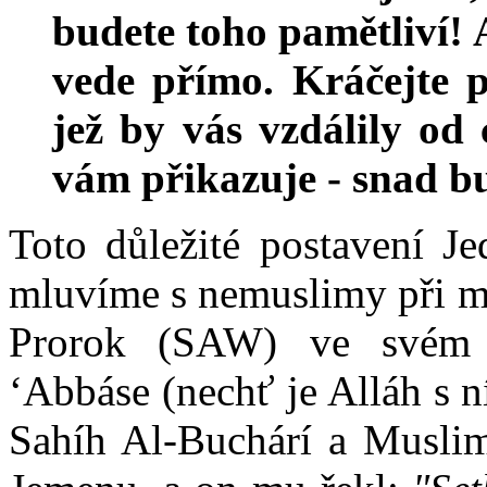
budete toho pamětliví! 
vede přímo. Kráčejte p
jež by vás vzdálily od 
vám přikazuje - snad b
Toto důležité postavení Je
mluvíme s nemuslimy při mi
Prorok (SAW) ve svém 
‘Abbáse (nechť je Alláh s n
Sahíh Al-Buchárí a Musli