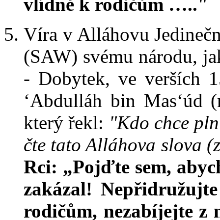
vlídně k rodičům ….."
Víra v Alláhovu Jedinečn
(SAW) svému národu, jak 
- Dobytek, ve verších 1
‘Abdulláh bin Mas‘úd (
který řekl:
"Kdo chce pln
čte tato Alláhova slova (
Rci: „Pojďte sem, abyc
zakázal! Nepřidružujt
rodičům, nezabíjejte z 