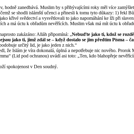
oliv, hodně zanedbává. Muslim by s přibývajícími roky měl více zamýšle
a čemž se shodli islámští učenci a přinesli k tomu tyto důkazy: 1) řekl B
 jako křivé svědectví a vysvětlovali to jako napomáhání ke lži při slaven
ících a má úctu k obřadům nevěřících. Muslim však má mít úctu k obř
 naprosto zakázáno: Alláh připomíná: „
Nebuďte jako ti, kdož se rozděl
jsou jako ti, jimž zdál se – když dostalo se jim předtím Písma – čas p
dobuje určitý lid, je jako jeden z nich.“
edl, že Islám je víra dokonalá, úplná a nepotřebuje nic nového. Prorok
ma“ (Lid pod ochranou) uvádí asi toto: „Ten, kdo blahopřeje nevěřícímu
 Boží spokojenost v Den soudný.