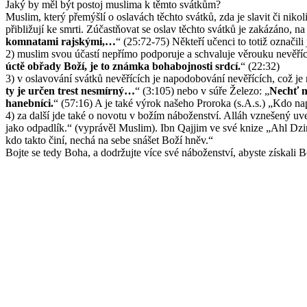
Jaký by měl být postoj muslima k těmto svátkům?
Muslim, který přemýšlí o oslavách těchto svátků, zda je slavit či nik
přibližují ke smrti. Zúčastňovat se oslav těchto svátků je zakázáno, n
komnatami rajskými,…
“ (25:72-75) Někteří učenci to totiž označili
2) muslim svou účastí nepřímo podporuje a schvaluje věrouku nevěř
úctě obřady Boží, je to známka bohabojnosti srdcí.
“ (22:32)
3) v oslavování svátků nevěřících je napodobování nevěřících, což je
ty je určen trest nesmírný…
“ (3:105) nebo v súře Železo: „
Nechť ne
hanebníci.
“ (57:16) A je také výrok našeho Proroka (s.A.s.) „Kdo napo
4) za další jde také o novotu v božím náboženství. Alláh vznešený uv
jako odpadlík.“ (vyprávěl Muslim). Ibn Qajjim ve své knize „Ahl Dzim
kdo takto činí, nechá na sebe snášet Boží hněv.“
Bojte se tedy Boha, a dodržujte více své náboženství, abyste získali