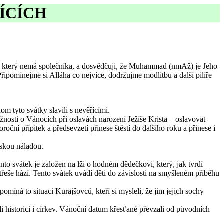
ÍCÍCH
o, který nemá společníka, a dosvědčuji, že Muhammad (nmAž) je Jeho
pomínejme si Alláha co nejvíce, dodržujme modlitbu a další pilíře
 tyto svátky slavili s nevěřícími.
nosti o Vánocích při oslavách narození Ježíše Krista – oslavovat
í přípitek a předsevzetí přinese štěstí do dalšího roku a přinese i
vskou náladou.
to svátek je založen na lži o hodném dědečkovi, který, jak tvrdí
třeše hází. Tento svátek uvádí děti do závislosti na smyšleném příběhu
omíná to situaci Kurajšovců, kteří si mysleli, že jim jejich sochy
li historici i církev. Vánoční datum křesťané převzali od původních