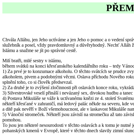
PŘEM
Chvála Alláhu, jen Jeho uctíváme a jen Jeho o pomoc a o vedení spr
služebník a posel, vždy pravdomluvný a důvěryhodný. Nechť Alláh žeh
Islámu a snažme se jít po správné cestě.
Milí bratři, milé sestry v islámu,
během svátků na konci křesťanského kalendářního roku – tedy Vánoc a
1) Za prvé je to konzumace alkoholu. O těchto svátcích se prudce zvy
alkoholem, pivem a podobnými věcmi. Oslava příchodu Nového roku je t
splnění toho, co si člověk předsevzal.
2) Za druhé je to zvýšení zločinnosti při oslavách konce roku, vykrád
3) Silvestrovské veselí přináší i nevázaný sex, divokou hudbu a tanec
4) Postava Mikuláše se váže k uctívanému knězi ze 4. století Svatému 
někteří křesťané v zahraničí, má ledový palác někde na severu, kde ve
a dítě pak nevěří v Boží všemohoucnost, ale v laskavost Mikuláše nam
5) Vánoční stromeček. Někteří jsou závislí na stromečku až tato závisl
pomohou.
To jsou jen některé nesourodosti v těchto oslavách a k tomu je nutné 
pohanských kmenů v Evropě, které v těchto dnech slavily zimní sluno