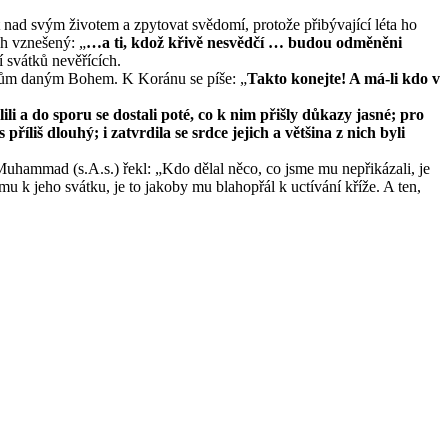
t nad svým životem a zpytovat svědomí, protože přibývající léta ho
ůh vznešený: „
…a ti, kdož křivě nesvědčí … budou odměněni
í svátků nevěřících.
adům daným Bohem. K Koránu se píše: „
Takto konejte! A má-li kdo v
ili a do sporu se dostali poté, co k nim přišly důkazy jasné; pro
říliš dlouhý; i zatvrdila se srdce jejich a většina z nich byli
 Muhammad (s.A.s.) řekl: „Kdo dělal něco, co jsme mu nepřikázali, je
 k jeho svátku, je to jakoby mu blahopřál k uctívání kříže. A ten,