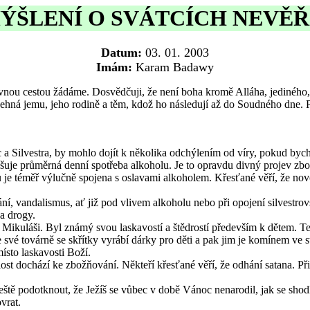
ÝŠLENÍ O SVÁTCÍCH NEVĚŘ
Datum:
03. 01. 2003
Imám:
Karam Badawy
ávnou cestou žádáme. Dosvědčuji, že není boha kromě Alláha, jedinéh
ná jemu, jeho rodině a těm, kdož ho následují až do Soudného dne. Při
 Silvestra, by mohlo dojít k několika odchýlením od víry, pokud bychom
šuje průměrná denní spotřeba alkoholu. Je to opravdu divný projev zbož
éměř výlučně spojena s oslavami alkoholem. Křesťané věří, že novoročn
ání, vandalismus, ať již pod vlivem alkoholu nebo při opojení silvestro
 a drogy.
Mikuláši. Byl známý svou laskavostí a štědrostí především k dětem. Ten
 své továrně se skřítky vyrábí dárky pro děti a pak jim je komínem ve s
ísto laskavosti Boží.
ost dochází ke zbožňování. Někteří křesťané věří, že odhání satana. Přip
ještě podotknout, že Ježíš se vůbec v době Vánoc nenarodil, jak se shod
vrat.