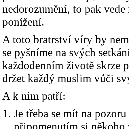
nedorozumění, to pak vede 
ponížení.
A toto bratrství víry by n
se pyšníme na svých setkání
každodenním životě skrze pr
držet každý muslim vůči s
A k nim patří:
Je třeba se mít na pozor
připomenutím si někoho z