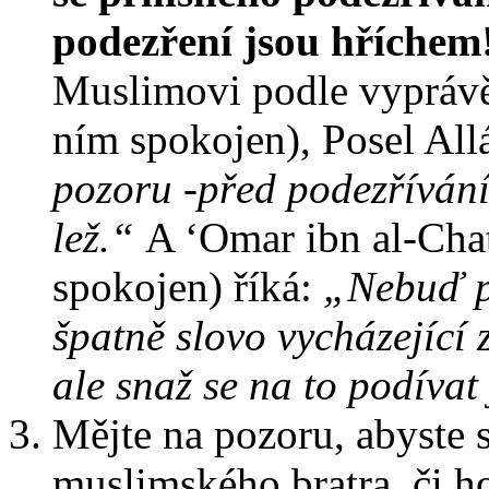
podezření jsou hříchem
Muslimovi podle vyprávě
ním spokojen), Posel All
pozoru -před podezříváním
lež.“
A ‘Omar ibn al-Chat
spokojen) říká:
„Nebuď po
špatně slovo vycházející 
ale snaž se na to podívat 
Mějte na pozoru, abyste s
muslimského bratra, či 