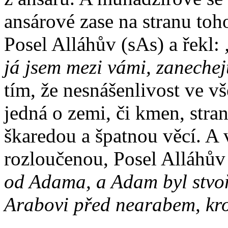
ansárové zase na stranu toh
Posel Alláhův (sAs) a řekl:
já jsem mezi vámi, zanechej
tím, že nesnášenlivost ve vš
jedná o zemi, či kmen, stranu
škaredou a špatnou věcí. A
rozloučenou, Posel Alláhův
od Adama, a Adam byl stvoř
Arabovi před nearabem, kro