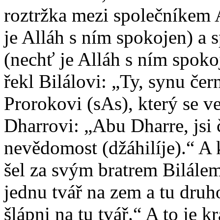
roztržka mezi společníkem
je Alláh s ním spokojen) a
(nechť je Alláh s ním spok
řekl Bilálovi: „Ty, synu čer
Prorokovi (sAs), který se v
Dharrovi: „Abu Dharre, jsi 
nevědomost (džáhilíje).“ A
šel za svým bratrem Bilálem,
jednu tvář na zem a tu druho
šlápni na tu tvář.“ A to je 