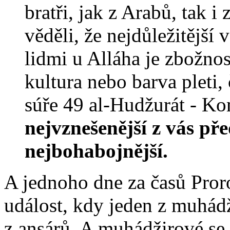
bratři, jak z Arabů, tak i
věděli, že nejdůležitější
lidmi u Alláha je zbožnos
kultura nebo barva pleti,
súře 49 al-Hudžurát - Ko
nejvznešenější z vás pře
nejbohabojnější.
A jednoho dne za časů Proro
událost, kdy jeden z muhád
z ansárů. A muhádžirové se 