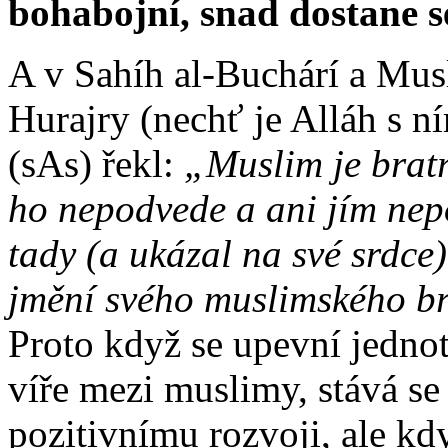
bohabojní, snad dostane s
A v Sahíh al-Buchárí a Mu
Hurajry (nechť je Alláh s n
(sAs) řekl:
„Muslim je bratr
ho nepodvede a ani jím nep
tady (a ukázal na své srdce).
jmění svého muslimského br
Proto když se upevní jednot
víře mezi muslimy, stává se
pozitivnímu rozvoji, ale k