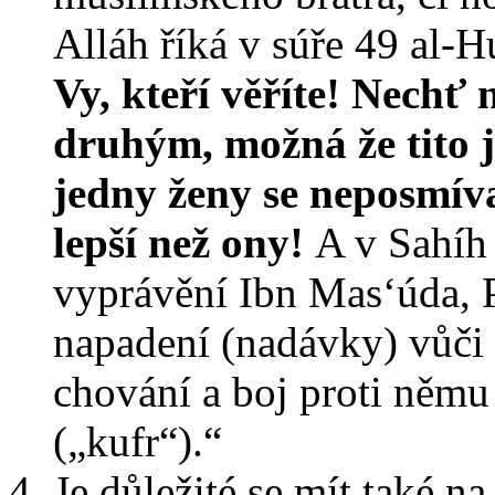
Alláh říká v súře 49 al-H
Vy, kteří věříte! Nechť 
druhým, možná že tito j
jedny ženy se neposmív
lepší než ony!
A v Sahíh
vyprávění Ibn Mas‘úda, P
napadení (nadávky) vůči
chování a boj proti němu
(„kufr“).“
Je důležité se mít také 