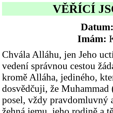
VĚŘÍCÍ J
Datum
Imám:
Chvála Alláhu, jen Jeho uc
vedení správnou cestou žád
kromě Alláha, jediného, kte
dosvědčuji, že Muhammad (
posel, vždy pravdomluvný 
žehná jemu, jeho rodině a t