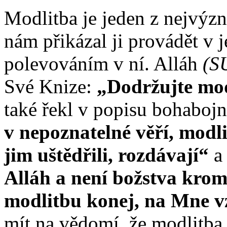
Modlitba je jeden z nejvýzn
nám přikázal ji provádět v j
polevováním v ní. Alláh
(S
Své Knize:
„Dodržujte mod
také řekl v popisu bohabojný
v nepoznatelné věří, modli
jim uštědřili, rozdávají“
a
Alláh a není božstva krom
modlitbu konej, na Mne 
mít na vědomí, že modlitba j