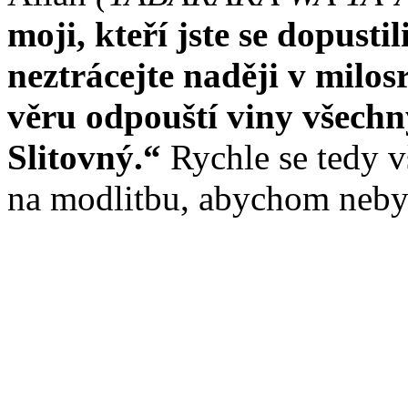
moji, kteří jste se dopust
neztrácejte naději v milos
věru odpouští viny všechny
Slitovný.“
Rychle se tedy 
na modlitbu, abychom nebyl