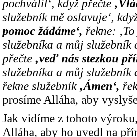
pochválil‘, když přečte
‚Vlá
služebník mě oslavuje‘, když
pomoc žádáme‘,
řekne: ‚To
služebníka a můj služebník 
přečte
‚veď nás stezkou př
služebníka a můj služebník 
řekne služebník
‚Ámen‘,
řek
prosíme Alláha, aby vyslyše
Jak vidíme z tohoto výroku
Alláha, aby ho uvedl na pří