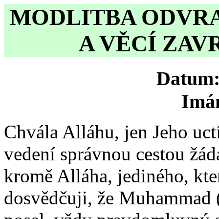
MODLITBA ODVRA
A VĚCÍ ZA
Datum
Imá
Chvála Alláhu, jen Jeho uc
vedení správnou cestou žád
kromě Alláha, jediného, kte
dosvědčuji, že Muhammad (