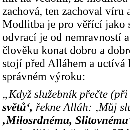
zachová, ten zachoval víru a
Modlitba je pro věřící jako s
odvrací je od nemravností 
člověku konat dobro a dobr
stojí před Alláhem a uctívá 
správném výroku:
„Když služebník přečte (př
světů‘,
řekne Alláh: ‚Můj sl
‚Milosrdnému, Slitovnému‘