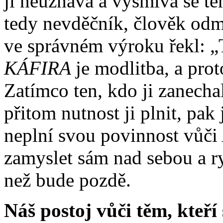
ji neuznává a vysmívá se těm
tedy nevděčník, člověk od
ve správném výroku řekl: „
KÁFIRA
je modlitba, a prot
Zatímco ten, kdo ji zanechal
přitom nutnost ji plnit, pak 
neplní svou povinnost vůči
zamyslet sám nad sebou a ryc
než bude pozdě.
Náš postoj vůči těm, kteří