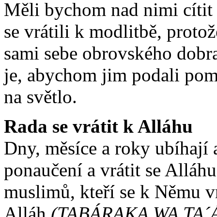
Měli bychom nad nimi cítit 
se vrátili k modlitbě, prot
sami sebe obrovského dobra 
je, abychom jim podali pom
na světlo.
Rada se vrátit k Alláhu
Dny, měsíce a roky ubíhají 
ponaučení a vrátit se Alláh
muslimů, kteří se k Němu vr
Alláh
(TABÁRAKA WA TA´