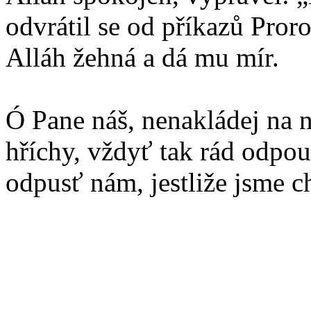
odvrátil se od příkazů Pr
Alláh žehná a dá mu mír.
Ó Pane náš, nenakládej na n
hříchy, vždyť tak rád odpouš
odpusť nám, jestliže jsme c