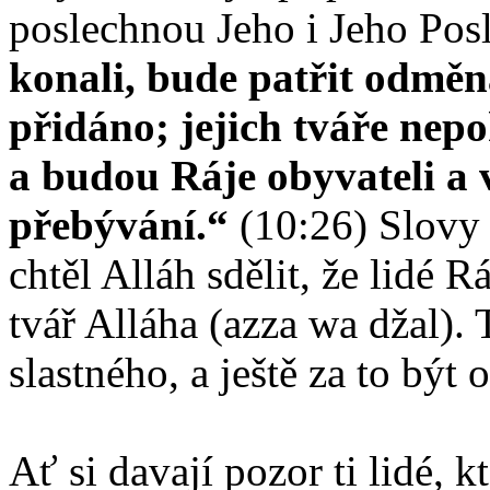
poslechnou Jeho i Jeho Pos
konali, bude patřit odměna
přidáno; jejich tváře nep
a budou Ráje obyvateli a 
přebývání.“
(10:26) Slov
chtěl Alláh sdělit, že lidé
tvář Alláha (azza wa džal). 
slastného, a ještě za to být
Ať si davají pozor ti lidé, k