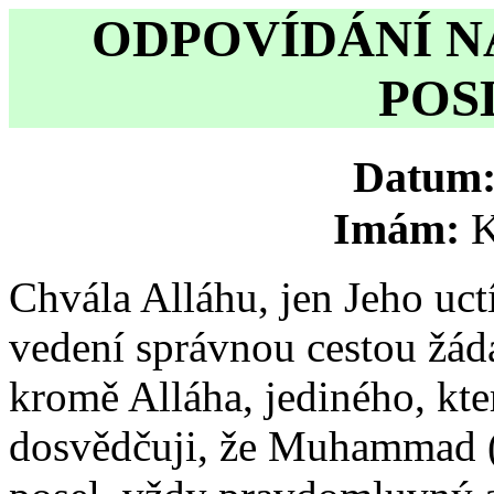
ODPOVÍDÁNÍ N
POS
Datum
Imám:
K
Chvála Alláhu, jen Jeho uc
vedení správnou cestou žád
kromě Alláha, jediného, kte
dosvědčuji, že Muhammad (