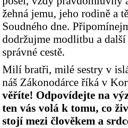
posel, vždy pravdomluvný 
žehná jemu, jeho rodině a t
Soudného dne. Připomínejme
dodržujme modlitbu a další 
správné cestě.
Milí bratři, milé sestry v is
náš Zákonodárce říká v Ko
věříte! Odpovídejte na vý
ten vás volá k tomu, co ži
stojí mezi člověkem a srd