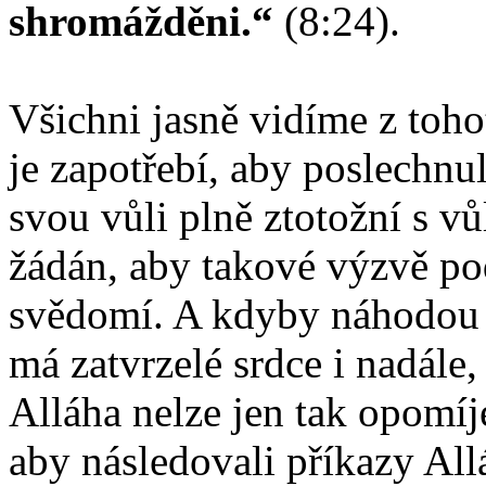
shromážděni.“
(8:24).
Všichni jasně vidíme z toh
je zapotřebí, aby poslechnul
svou vůli plně ztotožní s v
žádán, aby takové výzvě pod
svědomí. A kdyby náhodou 
má zatvrzelé srdce i nadále
Alláha nelze jen tak opomíj
aby následovali příkazy All