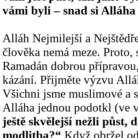
vámi byli – snad si Alláh
Alláh Nejmilejší a Nejštědř
člověka nemá meze. Proto, s
Ramadán dobrou přípravou,
kázání. Přijměte výzvu Allá
Všichni jsme muslimové a sí
Alláha jednou podotkl (ve
ještě skvělejší nežli půst,
modlitba?“
Když obržel od