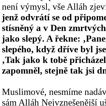
není výmysl, vše Alláh zjevi
jenž odvrátí se od připom
stísněný a v Den zmrtvýc
jako slepý. A řekne: ‚Pane
slepého, když dříve byl js
‚Tak jako k tobě přicháze
zapomněl, stejně tak jsi 
Muslimové, nesmíme nadávat
sám Alláh Nejvznešenější ušt