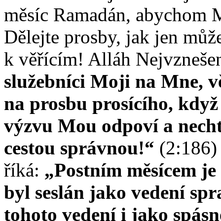
měsíc Ramadán, abychom M
Dělejte prosby, jak jen může
k věřícím! Alláh Nejvznešen
služebníci Moji na Mne, v
na prosbu prosícího, když
výzvu Mou odpoví a nechť
cestou správnou!“
(2:186)
říká:
„Postním měsícem je
byl seslán jako vedení spr
tohoto vedení i jako spásn