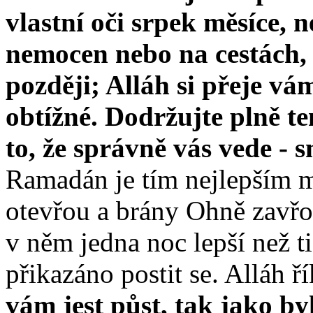
vlastní oči srpek měsíce, n
nemocen nebo na cestách, n
později; Alláh si přeje vá
obtížné. Dodržujte plně te
to, že správně vás vede - 
Ramadán je tím nejlepším m
otevřou a brány Ohně zavřou
v něm jedna noc lepší než t
přikazáno postit se. Alláh ř
vám jest půst, tak jako by