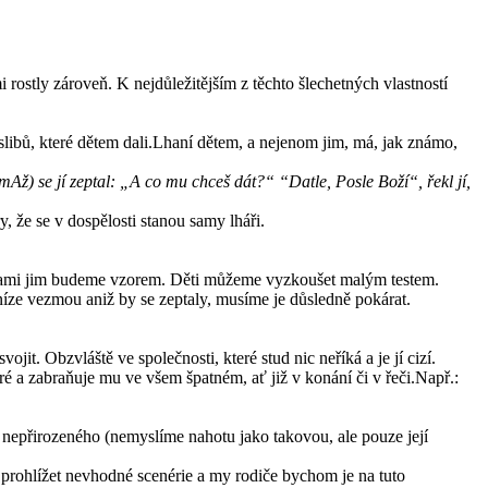
 rostly zároveň. K nejdůležitějším z těchto šlechetných vlastností
libů, které dětem dali.Lhaní dětem, a nejenom jim, má, jak známo,
Až) se jí zeptal: „A co mu chceš dát?“ “Datle, Posle Boží“, řekl jí,
y, že se v dospělosti stanou samy lháři.
 sami jim budeme vzorem. Děti můžeme vyzkoušet malým testem.
eníze vezmou aniž by se zeptaly, musíme je důsledně pokárat.
vojit. Obzvláště ve společnosti, které stud nic neříká a je jí cizí.
é a zabraňuje mu ve všem špatném, ať již v konání či v řeči.Např.:
 nepřirozeného (nemyslíme nahotu jako takovou, ale pouze její
e prohlížet nevhodné scenérie a my rodiče bychom je na tuto