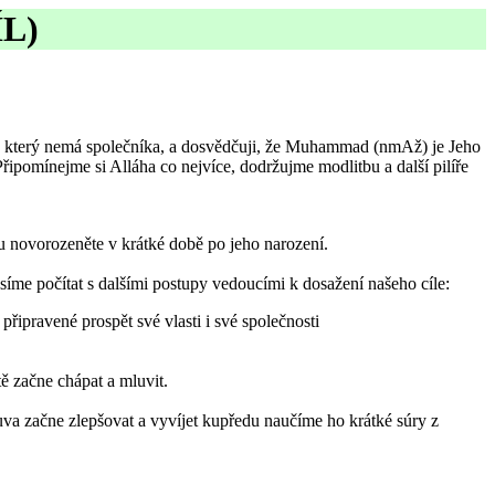
L)
o, který nemá společníka, a dosvědčuji, že Muhammad (nmAž) je Jeho
pomínejme si Alláha co nejvíce, dodržujme modlitbu a další pilíře
 u novorozeněte v krátké době po jeho narození.
íme počítat s dalšími postupy vedoucími k dosažení našeho cíle:
ipravené prospět své vlasti i své společnosti
tě začne chápat a mluvit.
va začne zlepšovat a vyvíjet kupředu naučíme ho krátké súry z