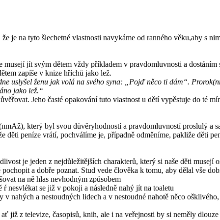
 že je na tyto šlechetné vlastnosti navykáme od ranného věku,aby s nimi
če musejí jít svým dětem vždy příkladem v pravdomluvnosti a dostáním s
ětem zapíše v knize hříchů jako lež.
ne uslyšel ženu jak volá na svého syna: „Pojď něco ti dám“. Prorok(nm
sáno jako lež.“
ůvěřovat. Jeho časté opakování tuto vlastnost u dětí vypěstuje do té mír
(nmAž), který byl svou důvěryhodností a pravdomluvností proslulý a
iže děti peníze vrátí, pochválíme je, případně odměníme, pakliže děti p
dlivost je jeden z nejdůležitějších charakterů, který si naše děti musejí os
 pochopit a dobře poznat. Stud vede člověka k tomu, aby dělal vše dobr
vyšovat na ně hlas nevhodným způsobem
ŕ nesvlékat se již v pokoji a následně nahý jít na toaletu
ly v nahých a nestoudných lidech a v nestoudné nahotě něco ošklivého,
 již z televize, časopisů, knih, ale i na veřejnosti by si neměly dlouz