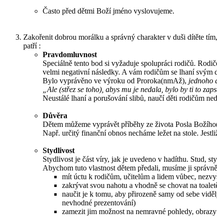
Často před dětmi Boží jméno vyslovujeme.
Zakořenit dobrou morálku a správný charakter v duši dítěte tím,
patří :
Pravdomluvnost
Speciálně tento bod si vyžaduje spolupráci rodičů. Rodi
velmi negativní následky. A vám rodičům se lhaní svým d
Bylo vyprávěno ve výroku od Proroka(nmAž),
jednoho d
„Ale (střez se toho), abys mu je nedala, bylo by ti to zap
Neustálé lhaní a porušování slibů, naučí děti rodičům ned
Důvěra
Dětem můžeme vyprávět příběhy ze života Posla Božího
Např. určitý finanční obnos necháme ležet na stole. Jestl
Stydlivost
Stydlivost je část víry, jak je uvedeno v hadíthu. Stud, sty
Abychom tuto vlastnost dětem předali, musíme ji správně
mít úctu k rodičům, učitelům a lidem vůbec, nez
zakrývat svou nahotu a vhodně se chovat na toaletě 
naučit je k tomu, aby přirozeně samy od sebe vidě
nevhodné prezentování)
zamezit jim možnost na nemravné pohledy, obrazy ať