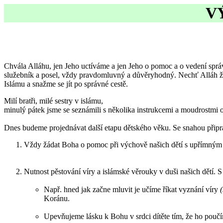
V
Chvála Alláhu, jen Jeho uctíváme a jen Jeho o pomoc a o vedení spr
služebník a posel, vždy pravdomluvný a důvěryhodný. Nechť Alláh žeh
Islámu a snažme se jít po správné cestě.
Milí bratři, milé sestry v islámu,
minulý pátek jsme se seznámili s několika instrukcemi a moudrostmi o
Dnes budeme projednávat další etapu dětského věku. Se snahou připra
Vždy žádat Boha o pomoc při výchově našich dětí s upřímným zá
Nutnost pěstování víry a islámské věrouky v duši našich dětí. S 
Např. hned jak začne mluvit je učíme říkat vyznání víry
Koránu.
Upevňujeme lásku k Bohu v srdci dítěte tím, že ho poučí