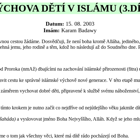
ÝCHOVA DĚTÍ V ISLÁMU (3.DÍ
Datum:
15. 08. 2003
Imám:
Karam Badawy
ávnou cestou žádáme. Dosvědčuji, že není boha kromě Alláha, jedinéh
ná jemu, jeho rodině a těm, kdož ho následují až do Soudného dne. Při
d Proroka (nmAž) dbajícími na zachování islámské přirozenosti (fitra)
vit cestu ke správné islámské výchově nové generace. V této etapě mus
měrem vychovat dobré děti, připravené k službě svému náboženství, př
tímto krokem je nutno začít co nejdříve od nejútlejšího věku jakmile dí
(šaháda)
a vyslovovat jméno Boha Nejvyššího, Alláh. Když se jeho mlu
me o tom jak všechny věci, které má dítě rádo pocházejí od Boha.